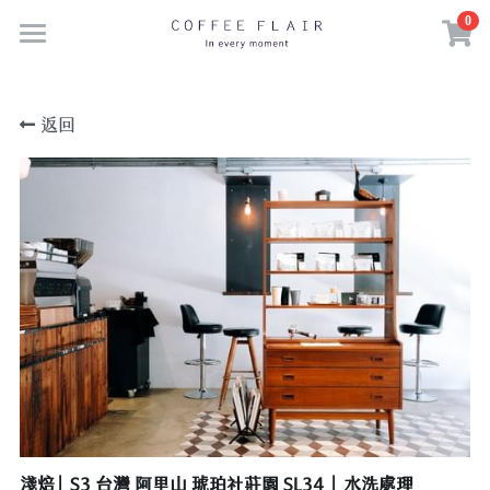
0
×
商品分類
Hi 🙋🏻
返回
Online CafeShop
所有商品分類
來去福擂兒
介紹分享
預約|中山國小店
預約|SODA by coffeeflair 東門
Facebook
500輯 / 質感生活
消費須知
COFFEE FLAIR攜手PIKOO x Johnnp快閃誠
登錄
/
註冊
甜食
台北不限時咖啡廳10
搜索
咖啡風格
頂尖咖啡師吳則霖 最推薦這三家咖啡店
about
晴光市場旁自烘咖啡館｜#茹茹食記
淺焙| S3 台灣 阿里山 琥珀社莊園 SL34 | 水洗處理