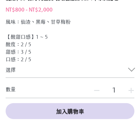
NT$800 - NT$2,000
卡布奇諾與成熟濃郁提拉米蘇甜點
風味：仙渣、黑莓、甘草梅粉
晴光商圏に現れたインダストリアルな雰囲
気のカフェ
【酸甜口感】1 ~ 5
酸度：2 / 5
晴光市場裡獨樹一格的沉穩質調咖啡廳
甜感：3 / 5
口感：2 / 5
午後品味咖啡時尚穿搭提案！跟著「咖啡空
少」尋訪台北三間私房咖啡廳
選擇
BAZAAR 提拉米蘇愛好者
數量
比爾卡布的極品組合
點一份個性抹茶提拉米蘇，暫時只與你身邊
加入購物車
的事物作伴。中山國小站【男子的日常生
活】